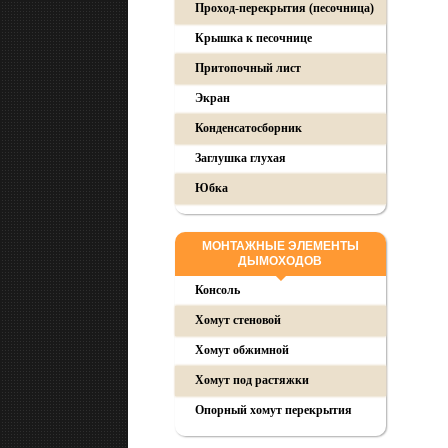
Проход-перекрытия (песочница)
Крышка к песочнице
Притопочный лист
Экран
Конденсатосборник
Заглушка глухая
Юбка
МОНТАЖНЫЕ ЭЛЕМЕНТЫ
ДЫМОХОДОВ
Консоль
Хомут стеновой
Хомут обжимной
Хомут под растяжки
Опорный хомут перекрытия