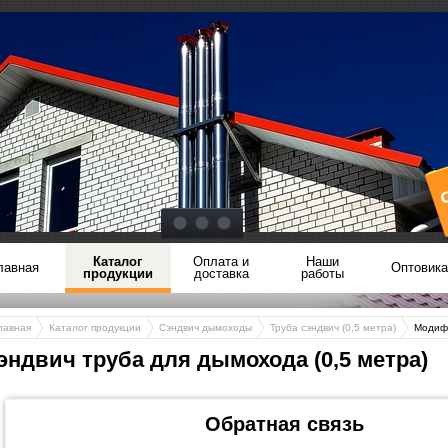
Каталог
Оплата и
Наши
лавная
Оптовик
продукции
доставка
работы
лавная
Каталог продукции
Сэндвич дымоходы
Труба сэндвич (0,5 метра)
Модиф
эндвич труба для дымохода (0,5 метра)
Обратная связь