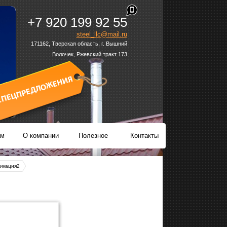
+7 920 199 92 55
steel_llc@mail.ru
171162
, Тверская область,
г. Вышний
Волочек
,
Ржевский тракт 173
ам
О компании
Полезное
Контакты
икация2